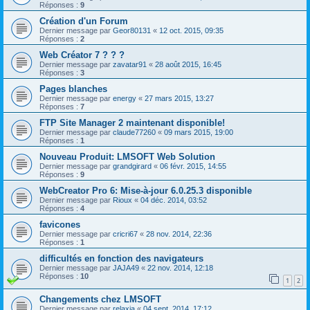
Réponses :
9
Création d'un Forum
Dernier message par
Geor80131
«
12 oct. 2015, 09:35
Réponses :
2
Web Créator 7 ? ? ?
Dernier message par
zavatar91
«
28 août 2015, 16:45
Réponses :
3
Pages blanches
Dernier message par
energy
«
27 mars 2015, 13:27
Réponses :
7
FTP Site Manager 2 maintenant disponible!
Dernier message par
claude77260
«
09 mars 2015, 19:00
Réponses :
1
Nouveau Produit: LMSOFT Web Solution
Dernier message par
grandgirard
«
06 févr. 2015, 14:55
Réponses :
9
WebCreator Pro 6: Mise-à-jour 6.0.25.3 disponible
Dernier message par
Rioux
«
04 déc. 2014, 03:52
Réponses :
4
favicones
Dernier message par
cricri67
«
28 nov. 2014, 22:36
Réponses :
1
difficultés en fonction des navigateurs
Dernier message par
JAJA49
«
22 nov. 2014, 12:18
Réponses :
10
1
2
Changements chez LMSOFT
Dernier message par
relaxia
«
04 sept. 2014, 17:12