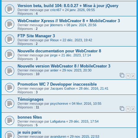
Version beta, build 104: 8.0.0.27 + Mise à jour jQuery
Dernier message par
cricri67
«
24 janv. 2026, 09:55
Réponses :
4
WebCreator Xpress // WebCreator 8 + MobileCreator 3
Dernier message par
jldemers
«
08 janv. 2024, 20:56
Réponses :
2
FTP Site Manager 3
Dernier message par
Rioux
«
22 déc. 2023, 19:42
Réponses :
2
Nouvelle documentation pour WebCreator 8
Dernier message par
jorge
«
21 déc. 2023, 17:14
Réponses :
3
Nouvelle version WebCreator 8 / MobileCreator 3
Dernier message par
antier
«
29 nov. 2023, 20:30
Réponses :
10
1
2
Promotion WC 7 Developper inaccessible
Dernier message par
Jacques Gathon
«
28 déc. 2016, 21:41
Réponses :
3
Témoignages
Dernier message par
psychoreve
«
04 févr. 2016, 10:55
Réponses :
11
1
2
bonnes fêtes
Dernier message par
Lafigaluna
«
29 déc. 2015, 17:54
Réponses :
5
je suis paris
Dernier message par
avanduren
«
29 nov. 2015, 22:53