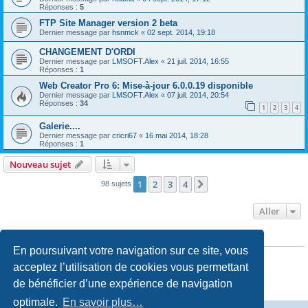
Réponses :
5
FTP Site Manager version 2 beta
Dernier message par
hsnmck
«
02 sept. 2014, 19:18
CHANGEMENT D'ORDI
Dernier message par
LMSOFT.Alex
«
21 juil. 2014, 16:55
Réponses :
1
Web Creator Pro 6: Mise-à-jour 6.0.0.19 disponible
Dernier message par
LMSOFT.Alex
«
07 juil. 2014, 20:54
Réponses :
34
1
2
3
4
Galerie....
Dernier message par
cricri67
«
16 mai 2014, 18:28
Réponses :
1
Nouveau sujet
1
2
3
4
Suivant
98 sujets
Aller
PERMISSIONS DU FORUM
En poursuivant votre navigation sur ce site, vous
Vous
ne pouvez pas
publier de nouveaux sujets dans ce forum
Vous
ne pouvez pas
répondre aux sujets dans ce forum
acceptez l’utilisation de cookies vous permettant
Vous
ne pouvez pas
modifier vos messages dans ce forum
de bénéficier d’une expérience de navigation
Vous
ne pouvez pas
supprimer vos messages dans ce forum
Vous
ne pouvez pas
transférer de pièces jointes dans ce forum
optimale.
En savoir plus…