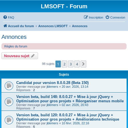
LMSOFT - Forum
FAQ
Inscription
Connexion
Accueil du forum
Annonces LMSOFT
Annonces
Annonces
Règles du forum
Nouveau sujet
1
2
3
4
Suivant
98 sujets
Sujets
Candidat pour version 8.0.0.28 (Beta 150)
Dernier message par
jldemers
«
20 avr. 2026, 13:14
Réponses :
2
Version beta, build 148: 8.0.0.27 + Mise à jour jQuery +
Optimisation pour gros projets + Réorganiser menus mobile
Dernier message par
jldemers
«
02 avr. 2026, 20:43
Réponses :
7
Version beta, build 120: 8.0.0.27 + Mise à jour jQuery +
Optimisation pour gros projets + Améliorations technique
Dernier message par
jldemers
«
10 févr. 2026, 22:16
Réponses :
6