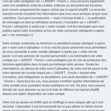
Lors de votre navigation sur « LMSOFT - Forum », nous pouvons également
créer une quatrième sorte de cookies, externes au document qui est prévu
pour couvrir uniquement les pages créées par le logiciel phpBB. La seconde
manière est de récupérer les informations que vous nous envoyez et que nous
collectons. Ceci peut correspondre — mais n’est pas limité à — la publication
de messages en tant qu’utilisateur anonyme, l’inscription sur « LMSOFT -
Forum » (désignée ci-après par « votre compte ») et les messages que vous
publiez après votre inscription et lors de votre connexion (désignés ci-après
par « vos messages »).
Votre compte contiendra au minimum un identifiant unique (désigné ci-après
par « votre nom d’utilisateur ») et un mot de passe personnel vous permettant
de vous connecter à votre compte (désigné ci-après par « votre mot de
passe ») et une adresse de courriel personnelle. Les informations de votre
compte sur « LMSOFT - Forum » sont protégées par les lois de protection des
données applicables dans le pays qui héberge notre serveur. Toutes les
informations, en-dehors de votre nom d’utilisateur, de votre mot de passe et de
votre adresse de courriel requis par « LMSOFT - Forum » durant votre
inscription, sont obligatoires ou facultatives, à la seule discrétion de « LMSOFT
- Forum ». Dans tous les cas, vous pouvez contrôler quelles informations de
votre compte vous souhaitez rendre publiques ou non. De plus, vous pouvez
décider de vous abonner ou non à la liste de diffusion du logiciel phpBB
depuis une option disponible sur votre compte.
Votre mot de passe est chiffré (par un chiffrage à sens unique) afin qu’il soit
sécurisé. Cependant, il est recommandé de ne pas utiliser le même mot de
passe sur plusieurs sites internet différents. Votre mot de passe est le moyen