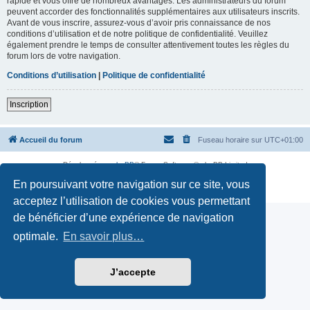
rapide et vous offre de nombreux avantages. Les administrateurs du forum
peuvent accorder des fonctionnalités supplémentaires aux utilisateurs inscrits.
Avant de vous inscrire, assurez-vous d’avoir pris connaissance de nos
conditions d’utilisation et de notre politique de confidentialité. Veuillez
également prendre le temps de consulter attentivement toutes les règles du
forum lors de votre navigation.
Conditions d’utilisation
|
Politique de confidentialité
Inscription
Accueil du forum
Fuseau horaire sur
UTC+01:00
Développé par
phpBB
® Forum Software © phpBB Limited
Traduction française officielle
©
Qiaeru
En poursuivant votre navigation sur ce site, vous
Confidentialité
|
Conditions
acceptez l’utilisation de cookies vous permettant
de bénéficier d’une expérience de navigation
optimale.
En savoir plus…
J’accepte