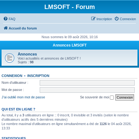
LMSOFT - Forum
FAQ
Inscription
Connexion
Accueil du forum
Nous sommes le 09 août 2026, 10:16
Annonces LMSOFT
Annonces
Voici actualités et annonces de LMSOFT !
Sujets :
98
CONNEXION
•
INSCRIPTION
Nom d’utilisateur :
Mot de passe :
J’ai oublié mon mot de passe
Se souvenir de moi
QUI EST EN LIGNE ?
Au total, il y a
3
utilisateurs en ligne :: 0 inscrit, 0 invisible et 3 invités (selon le nombre
d’utilisateurs actifs des 5 dernières minutes)
Le nombre maximal d’utilisateurs en ligne simultanément a été de
1126
le 04 août 2026,
13:33
STATISTIQUES