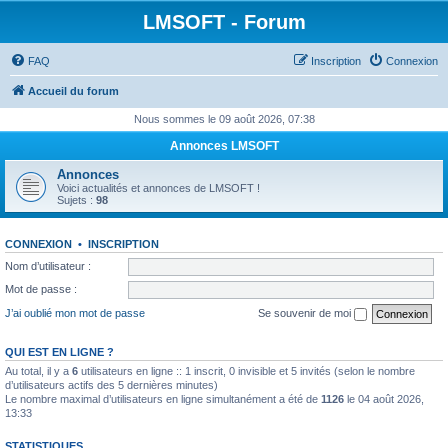
LMSOFT - Forum
FAQ
Inscription
Connexion
Accueil du forum
Nous sommes le 09 août 2026, 07:38
Annonces LMSOFT
Annonces
Voici actualités et annonces de LMSOFT !
Sujets :
98
CONNEXION
•
INSCRIPTION
Nom d’utilisateur :
Mot de passe :
J’ai oublié mon mot de passe
Se souvenir de moi
QUI EST EN LIGNE ?
Au total, il y a
6
utilisateurs en ligne :: 1 inscrit, 0 invisible et 5 invités (selon le nombre
d’utilisateurs actifs des 5 dernières minutes)
Le nombre maximal d’utilisateurs en ligne simultanément a été de
1126
le 04 août 2026,
13:33
STATISTIQUES